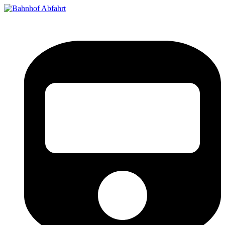
Bahnhof Live Abfahrt
Fahrpläne für deutsche Bahnhöfe