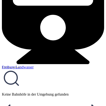
Freiburg Landwasser
9,26 km entfernt
Keine Bahnhöfe in der Umgebung gefunden