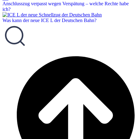
Anschlusszug verpasst wegen Verspätung – welche Rechte habe
ich?
Was kann der neue ICE L der Deutschen Bahn?