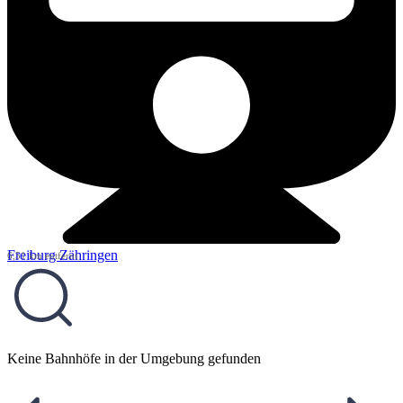
Freiburg Zähringen
6,51 km entfernt
Keine Bahnhöfe in der Umgebung gefunden