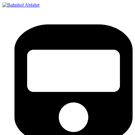
Bahnhof Live Abfahrt
Fahrpläne für deutsche Bahnhöfe