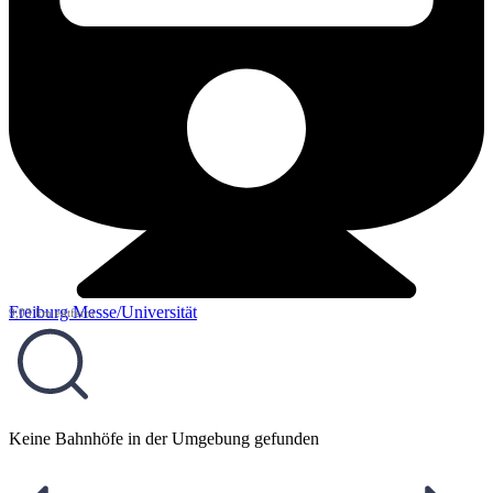
Freiburg Messe/Universität
9,03 km entfernt
Keine Bahnhöfe in der Umgebung gefunden