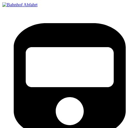
Bahnhof Live Abfahrt
Fahrpläne für deutsche Bahnhöfe