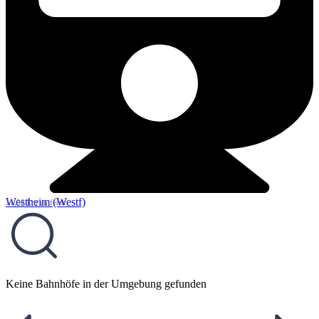
Westheim (Westf)
11,98 km entfernt
Keine Bahnhöfe in der Umgebung gefunden