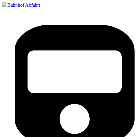
Bahnhof Live Abfahrt
Fahrpläne für deutsche Bahnhöfe