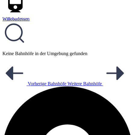
Willebadessen
16,16 km entfernt
Keine Bahnhöfe in der Umgebung gefunden
Vorherige Bahnhöfe
Weitere Bahnhöfe