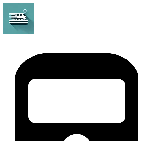
Bahnhof Live Abfahrt
Fahrpläne für deutsche Bahnhöfe