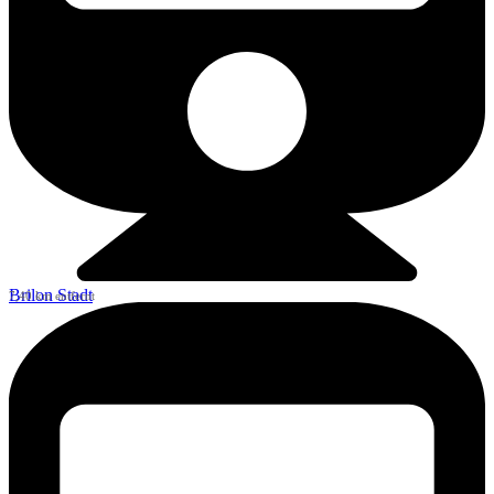
Brilon Stadt
7,40 km entfernt