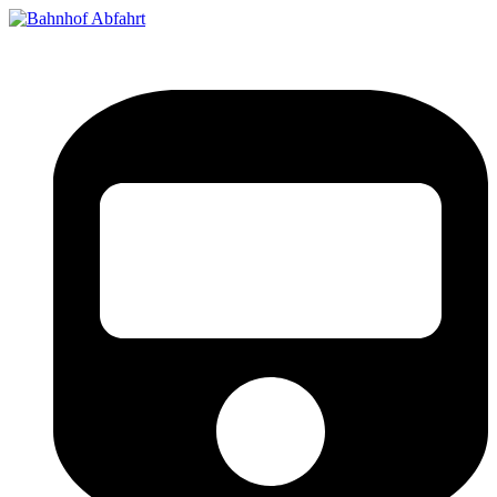
Bahnhof Live Abfahrt
Fahrpläne für deutsche Bahnhöfe