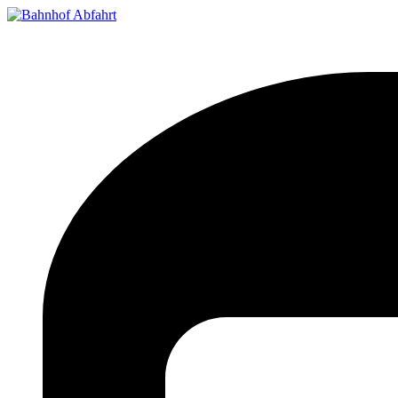
Bahnhof Live Abfahrt
Fahrpläne für deutsche Bahnhöfe