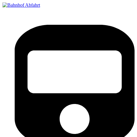
Bahnhof Live Abfahrt
Fahrpläne für deutsche Bahnhöfe