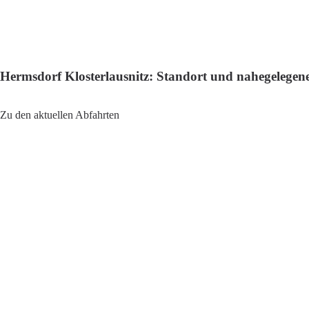
Hermsdorf Klosterlausnitz: Standort und nahegelege
Adresse: Hermsdorf-Klosterlausnitz, 07629 Hermsdorf, Ge
Zu den aktuellen Abfahrten