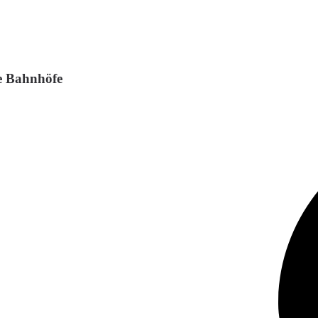
ne Bahnhöfe
rmany