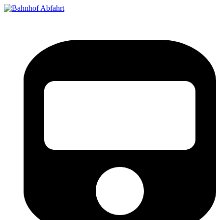
Bahnhof Live Abfahrt
Fahrpläne für deutsche Bahnhöfe