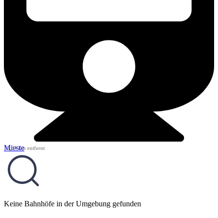
Mieste
15,64 km entfernt
Keine Bahnhöfe in der Umgebung gefunden