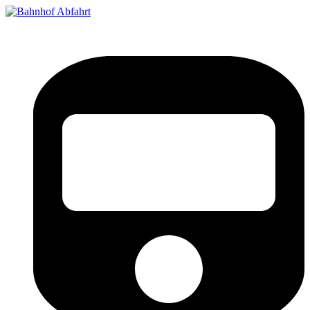
Bahnhof Live Abfahrt
Fahrpläne für deutsche Bahnhöfe