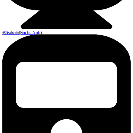
Bösdorf (Sachs Anh)
6,28 km entfernt