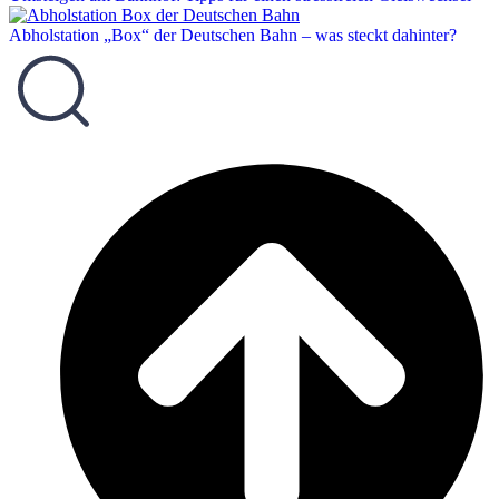
Abholstation „Box“ der Deutschen Bahn – was steckt dahinter?