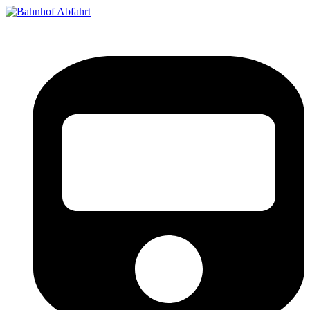
Bahnhof Live Abfahrt
Fahrpläne für deutsche Bahnhöfe