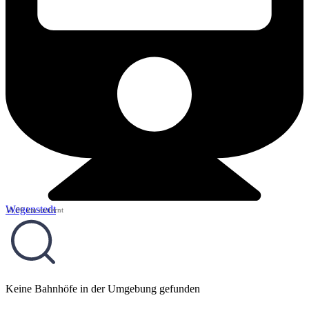
Wegenstedt
10,66 km entfernt
Keine Bahnhöfe in der Umgebung gefunden