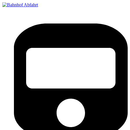
Bahnhof Live Abfahrt
Fahrpläne für deutsche Bahnhöfe