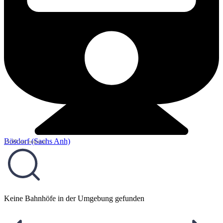
Bösdorf (Sachs Anh)
11,69 km entfernt
Keine Bahnhöfe in der Umgebung gefunden