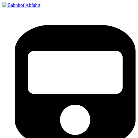
Bahnhof Live Abfahrt
Fahrpläne für deutsche Bahnhöfe