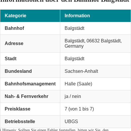
Kategorie
Information
Bahnhof
Balgstädt
Balgstädt, 06632 Balgstädt,
Adresse
Germany
Stadt
Balgstädt
Bundesland
Sachsen-Anhalt
Bahnhofsmanagement
Halle (Saale)
Nah- & Fernverkehr
ja / nein
Preisklasse
7 (von 1 bis 7)
Betriebsstelle
UBGS
ℹ️ Hinweis: Sollten Sie einen Fehler feststellen, bitten wir Sie, den