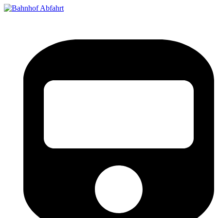
Bahnhof Live Abfahrt
Fahrpläne für deutsche Bahnhöfe