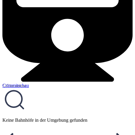
Crimmitschau
7,12 km entfernt
Keine Bahnhöfe in der Umgebung gefunden