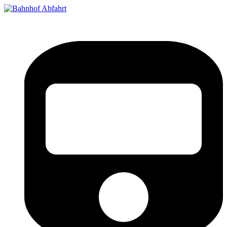
Bahnhof Live Abfahrt
Fahrpläne für deutsche Bahnhöfe