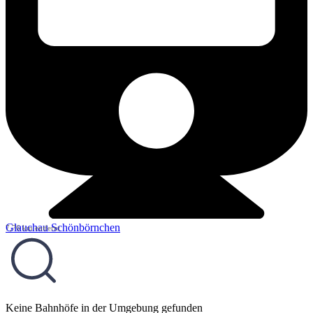
Glauchau Schönbörnchen
7,76 km entfernt
Keine Bahnhöfe in der Umgebung gefunden