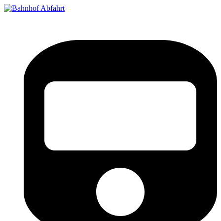
Bahnhof Live Abfahrt
Fahrpläne für deutsche Bahnhöfe