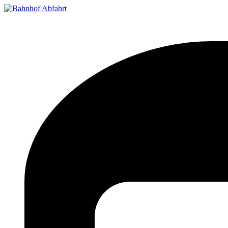
Bahnhof Live Abfahrt
Fahrpläne für deutsche Bahnhöfe