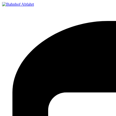
Bahnhof Live Abfahrt
Fahrpläne für deutsche Bahnhöfe