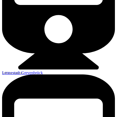
Lennestadt Grevenbrück
5,66 km entfernt