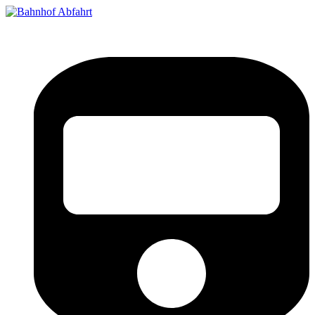
Bahnhof Live Abfahrt
Fahrpläne für deutsche Bahnhöfe