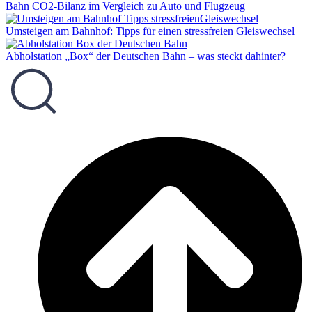
Bahn CO2-Bilanz im Vergleich zu Auto und Flugzeug
Umsteigen am Bahnhof: Tipps für einen stressfreien Gleiswechsel
Abholstation „Box“ der Deutschen Bahn – was steckt dahinter?