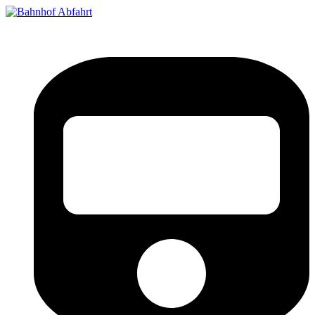
Bahnhof Live Abfahrt
Fahrpläne für deutsche Bahnhöfe