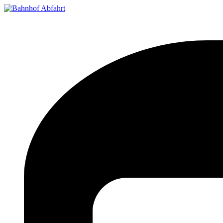
Bahnhof Live Abfahrt
Fahrpläne für deutsche Bahnhöfe