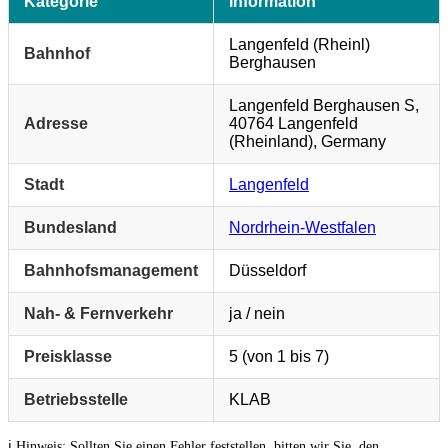
Kategorie
Information
Langenfeld (Rheinl)
Bahnhof
Berghausen
Langenfeld Berghausen S,
Adresse
40764 Langenfeld
(Rheinland), Germany
Stadt
Langenfeld
Bundesland
Nordrhein-Westfalen
Bahnhofsmanagement
Düsseldorf
Nah- & Fernverkehr
ja / nein
Preisklasse
5 (von 1 bis 7)
Betriebsstelle
KLAB
ℹ️ Hinweis: Sollten Sie einen Fehler feststellen, bitten wir Sie, den