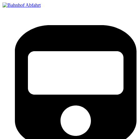
Bahnhof Live Abfahrt
Fahrpläne für deutsche Bahnhöfe