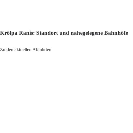
Krölpa Ranis: Standort und nahegelegene Bahnhöfe
Adresse: Bahnhofstraße 7, 07387 Krölpa, Germany
Zu den aktuellen Abfahrten