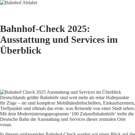
Bahnhof Live Abfahrt
Fahrpläne für deutsche Bahnhöfe
Bahnhof-Check 2025:
Ausstattung und Services im
Überblick
Der Bahnhof-Check 2025 zeigt, wie moderne Ausstattung, digitale
Services und nachhaltige Konzepte Deutschlands Bahnhöfe zu
komfortablen Mobilitätsdrehscheiben machen. Entdecken Sie die
neuesten Entwicklungen von Hamburg bis München und planen Sie
Ihre Reise optimal.
Deutschlands größte Bahnhöfe sind weit mehr als reine Haltepunkte
für Züge – sie sind komplexe Mobilitätsdrehscheiben, Einkaufszentren,
Treffpunkte und oftmals das erste, was Reisende von einer Stadt sehen.
Mit dem Modernisierungsprogramm ‘100 Zukunftsbahnhöfe’ treibt die
Deutsche Bahn die Ausstattung und Services dieser zentralen Orte
voran.
In diesem umfassenden Bahnhof-Check werfen wir einen Blick auf die