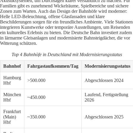
Akustiksystemen, um Durchsagen klarer verständlich zu machen. Für
Familien gibt es zunehmend Wickelräume, Spielbereiche und sichere
Zonen zum Warten. Auch das Design der Bahnhöfe wird moderner:
Helle LED-Beleuchtung, offene Glasfassaden und klare
Beschilderungen sorgen für ein freundliches Ambiente. Viele Stationen
integrieren Kunstwerke oder temporäre Ausstellungen, um Reisenden
ein kulturelles Erlebnis zu bieten. Die Deutsche Bahn investiert zudem
in lärmarme Gleisanlagen und modernisierte Bahnsteigdächer, die vor
Witterung schützen.
Top 4 Bahnhöfe in Deutschland mit Modernisierungsstatus
Bahnhof
Fahrgastaufkommen/Tag
Modernisierungsstatus
Hamburg
>500.000
Abgeschlossen 2024
Hbf
München
Laufend, Fertigstellung
~450.000
Hbf
2026
Frankfurt
(Main)
~350.000
Abgeschlossen 2025
Hbf