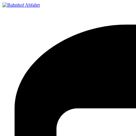
Bahnhof Live Abfahrt
Fahrpläne für deutsche Bahnhöfe