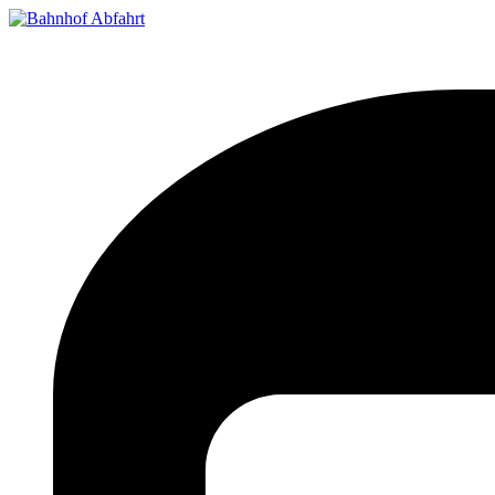
Bahnhof Live Abfahrt
Fahrpläne für deutsche Bahnhöfe