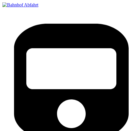
Bahnhof Live Abfahrt
Fahrpläne für deutsche Bahnhöfe