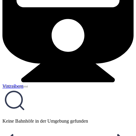
Vinzelberg
18,65 km entfernt
Keine Bahnhöfe in der Umgebung gefunden