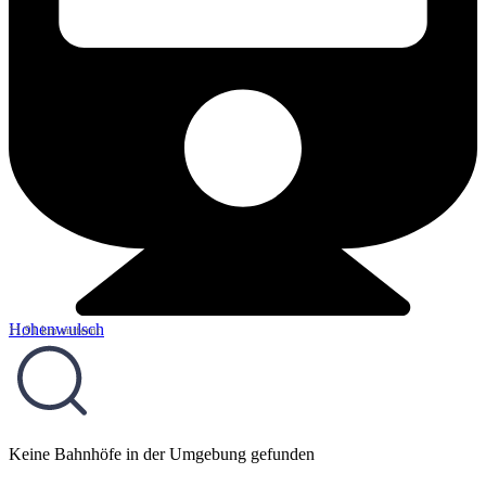
Hohenwulsch
11,91 km entfernt
Keine Bahnhöfe in der Umgebung gefunden