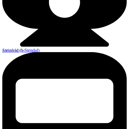
Steinfeld (b Stendal)
6,56 km entfernt