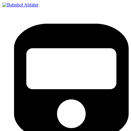
Bahnhof Live Abfahrt
Fahrpläne für deutsche Bahnhöfe