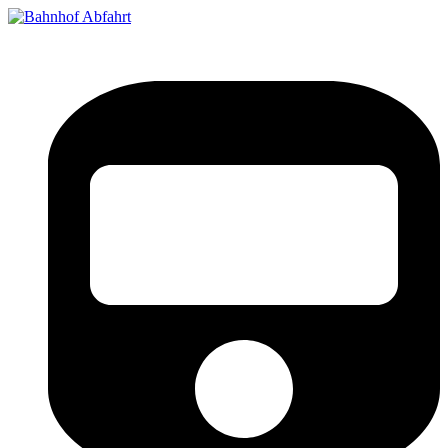
Bahnhof Live Abfahrt
Fahrpläne für deutsche Bahnhöfe