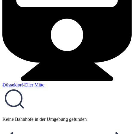
Düsseldorf Eller Mitte
4,87 km entfernt
Keine Bahnhöfe in der Umgebung gefunden