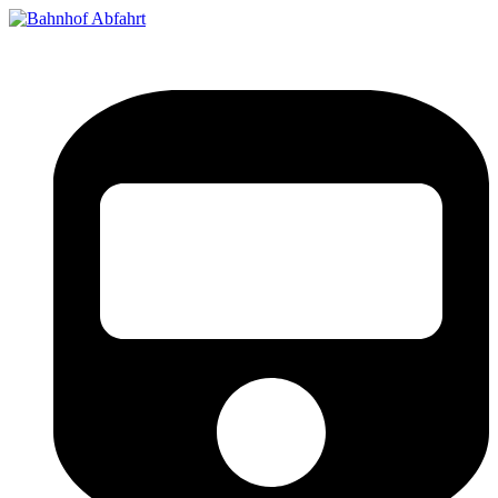
Bahnhof Live Abfahrt
Fahrpläne für deutsche Bahnhöfe