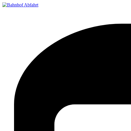
Bahnhof Live Abfahrt
Fahrpläne für deutsche Bahnhöfe