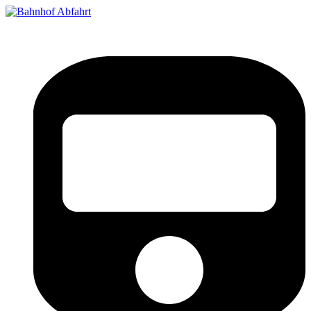
Bahnhof Live Abfahrt
Fahrpläne für deutsche Bahnhöfe