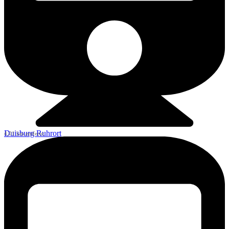
Duisburg Ruhrort
4,01 km entfernt