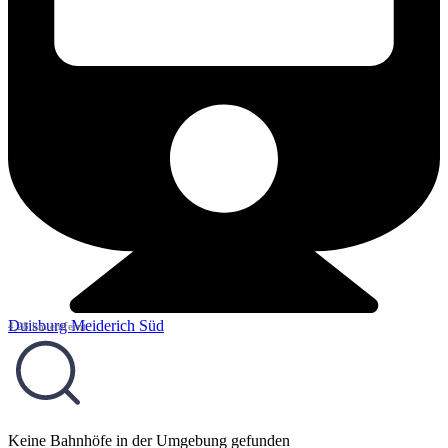
Duisburg Meiderich Süd
4,28 km entfernt
Keine Bahnhöfe in der Umgebung gefunden