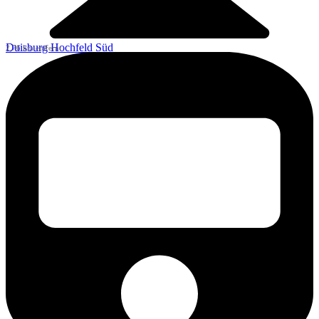
Duisburg Hochfeld Süd
2,76 km entfernt