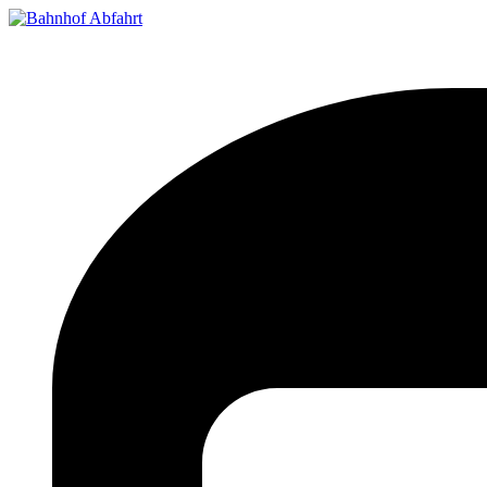
Bahnhof Live Abfahrt
Fahrpläne für deutsche Bahnhöfe