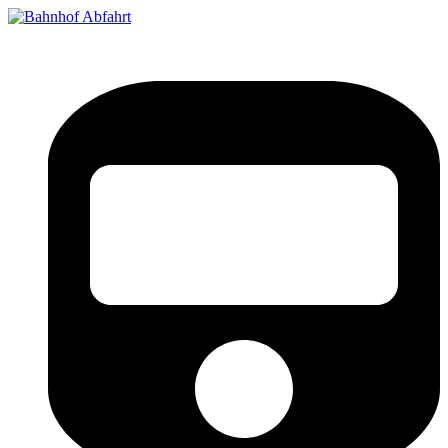
Bahnhof Live Abfahrt
Fahrpläne für deutsche Bahnhöfe