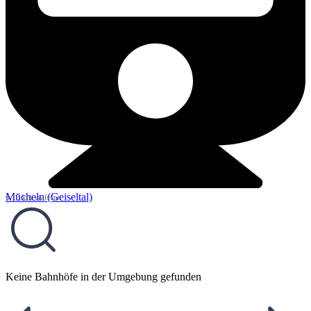
Mücheln (Geiseltal)
6,15 km entfernt
Keine Bahnhöfe in der Umgebung gefunden