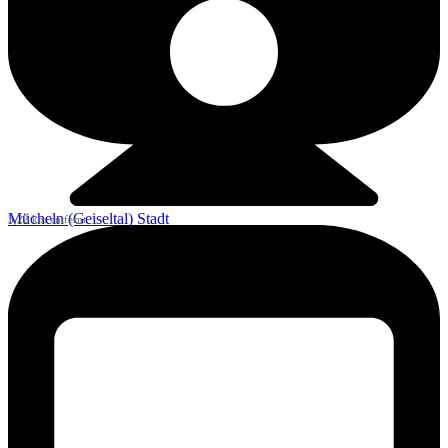
Mücheln (Geiseltal) Stadt
5,22 km entfernt