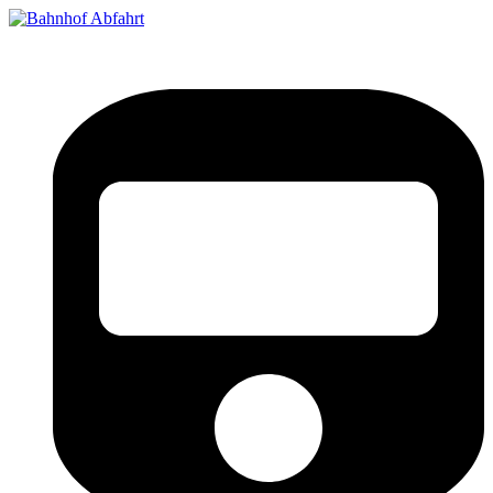
Bahnhof Live Abfahrt
Fahrpläne für deutsche Bahnhöfe