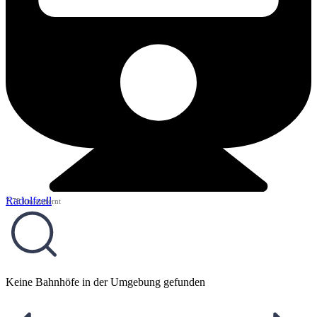
Radolfzell
7,78 km entfernt
Keine Bahnhöfe in der Umgebung gefunden