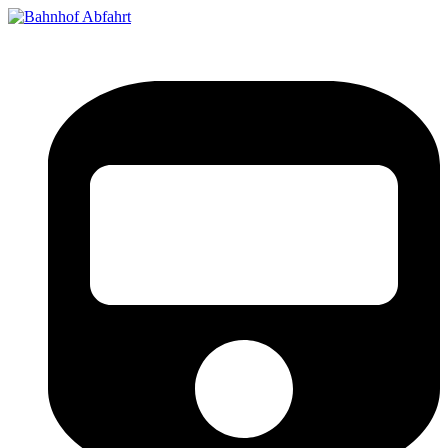
Bahnhof Live Abfahrt
Fahrpläne für deutsche Bahnhöfe