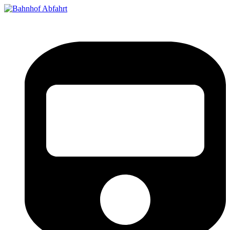
Bahnhof Live Abfahrt
Fahrpläne für deutsche Bahnhöfe