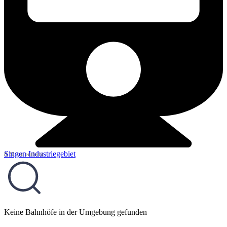
Singen Industriegebiet
8,30 km entfernt
Keine Bahnhöfe in der Umgebung gefunden