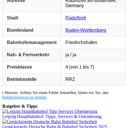
Adresse
Radolfzell am Bodensee,
Germany
Stadt
Radolfzell
Bundesland
Baden-Württemberg
Bahnhofsmanagement
Friedrichshafen
Nah- & Fernverkehr
ja / ja
Preisklasse
4 (von 1 bis 7)
Betriebsstelle
RRZ
ℹ️ Hinweis: Sollten Sie einen Fehler feststellen, bitten wir Sie, den
Bahnhofseintrag zu melden
.
Ratgeber & Tipps
Leipzig Hauptbahnhof: Tipps, Services & Orientierung
Gepäckregeln Deutsche Bahn & Bahnhof Sicherheit 2025