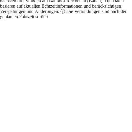
nächsten drei Stunden am Bahnhof Reichenau (Baden). Die Daten
basieren auf aktuellen Echtzeitinformationen und berücksichtigen
Verspätungen und Änderungen. ⓘ Die Verbindungen sind nach der
geplanten Fahrzeit sortiert.