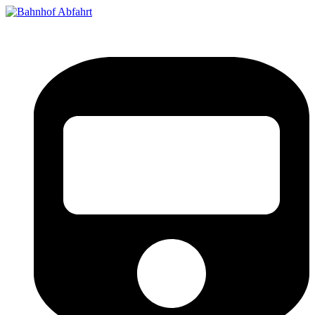
Bahnhof Live Abfahrt
Fahrpläne für deutsche Bahnhöfe