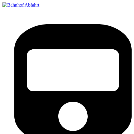
Bahnhof Live Abfahrt
Fahrpläne für deutsche Bahnhöfe