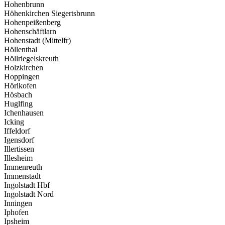
Hohenbrunn
Höhenkirchen Siegertsbrunn
Hohenpeißenberg
Hohenschäftlarn
Hohenstadt (Mittelfr)
Höllenthal
Höllriegelskreuth
Holzkirchen
Hoppingen
Hörlkofen
Hösbach
Huglfing
Ichenhausen
Icking
Iffeldorf
Igensdorf
Illertissen
Illesheim
Immenreuth
Immenstadt
Ingolstadt Hbf
Ingolstadt Nord
Inningen
Iphofen
Ipsheim