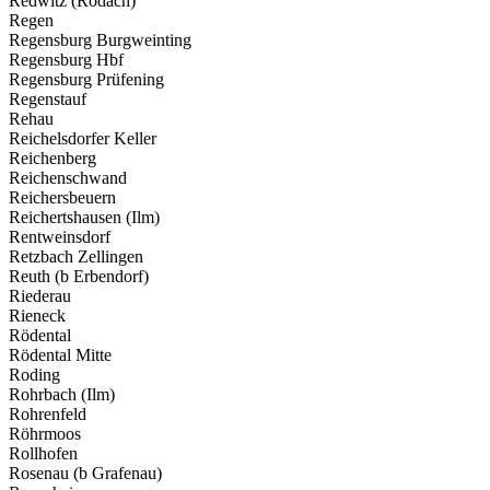
Redwitz (Rodach)
Regen
Regensburg Burgweinting
Regensburg Hbf
Regensburg Prüfening
Regenstauf
Rehau
Reichelsdorfer Keller
Reichenberg
Reichenschwand
Reichersbeuern
Reichertshausen (Ilm)
Rentweinsdorf
Retzbach Zellingen
Reuth (b Erbendorf)
Riederau
Rieneck
Rödental
Rödental Mitte
Roding
Rohrbach (Ilm)
Rohrenfeld
Röhrmoos
Rollhofen
Rosenau (b Grafenau)