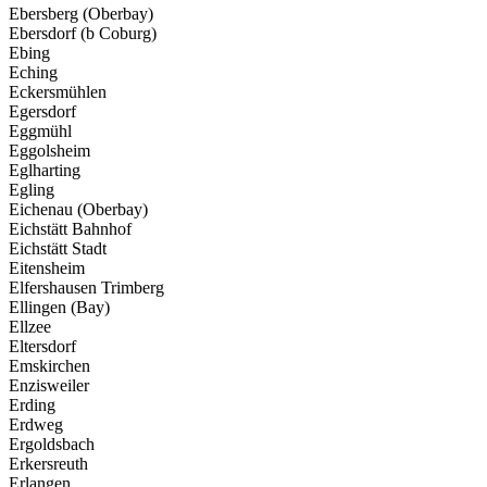
Ebersberg (Oberbay)
Ebersdorf (b Coburg)
Ebing
Eching
Eckersmühlen
Egersdorf
Eggmühl
Eggolsheim
Eglharting
Egling
Eichenau (Oberbay)
Eichstätt Bahnhof
Eichstätt Stadt
Eitensheim
Elfershausen Trimberg
Ellingen (Bay)
Ellzee
Eltersdorf
Emskirchen
Enzisweiler
Erding
Erdweg
Ergoldsbach
Erkersreuth
Erlangen