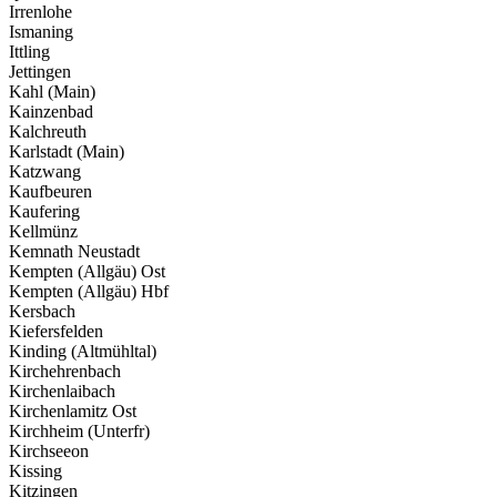
Irrenlohe
Ismaning
Ittling
Jettingen
Kahl (Main)
Kainzenbad
Kalchreuth
Karlstadt (Main)
Katzwang
Kaufbeuren
Kaufering
Kellmünz
Kemnath Neustadt
Kempten (Allgäu) Ost
Kempten (Allgäu) Hbf
Kersbach
Kiefersfelden
Kinding (Altmühltal)
Kirchehrenbach
Kirchenlaibach
Kirchenlamitz Ost
Kirchheim (Unterfr)
Kirchseeon
Kissing
Kitzingen