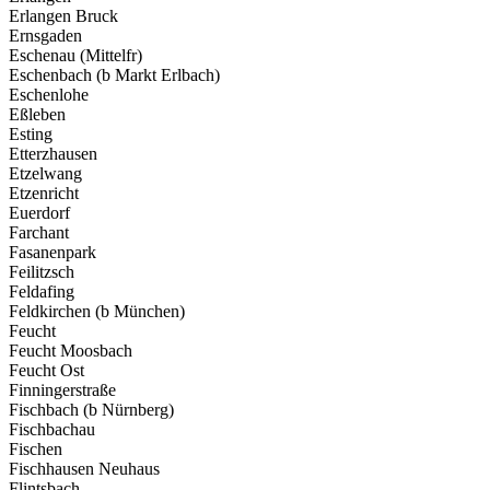
Erlangen Bruck
Ernsgaden
Eschenau (Mittelfr)
Eschenbach (b Markt Erlbach)
Eschenlohe
Eßleben
Esting
Etterzhausen
Etzelwang
Etzenricht
Euerdorf
Farchant
Fasanenpark
Feilitzsch
Feldafing
Feldkirchen (b München)
Feucht
Feucht Moosbach
Feucht Ost
Finningerstraße
Fischbach (b Nürnberg)
Fischbachau
Fischen
Fischhausen Neuhaus
Flintsbach