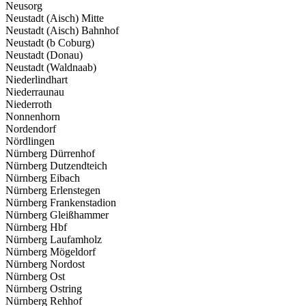
Neusorg
Neustadt (Aisch) Mitte
Neustadt (Aisch) Bahnhof
Neustadt (b Coburg)
Neustadt (Donau)
Neustadt (Waldnaab)
Niederlindhart
Niederraunau
Niederroth
Nonnenhorn
Nordendorf
Nördlingen
Nürnberg Dürrenhof
Nürnberg Dutzendteich
Nürnberg Eibach
Nürnberg Erlenstegen
Nürnberg Frankenstadion
Nürnberg Gleißhammer
Nürnberg Hbf
Nürnberg Laufamholz
Nürnberg Mögeldorf
Nürnberg Nordost
Nürnberg Ost
Nürnberg Ostring
Nürnberg Rehhof