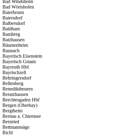
Bad Windsheim
Bad Wörishofen
Baierbrunn
Baiersdorf
Balbersdorf
Baldham
Bamberg
Batzhausen
Bäumenheim
Baunach
Bayerisch Eisenstein
Bayerisch Gmain
Bayreuth Hbf
Bayrischzell
Behringersdorf
Bellenberg
Benediktbeuern
Beratzhausen
Berchtesgaden Hbf
Bergen (Oberbay)
Bergtheim
Bernau a. Chiemsee
Bernried
Bettmannsäge
Bichl