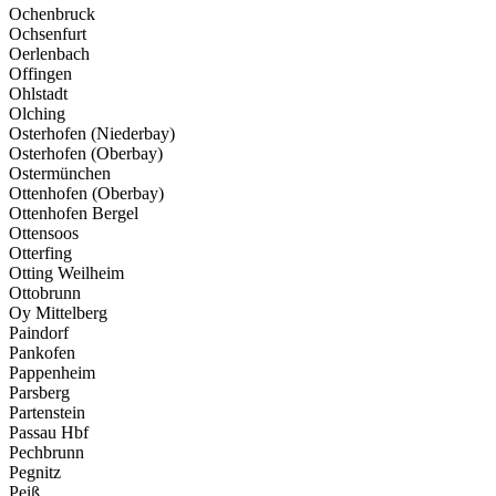
Ochenbruck
Ochsenfurt
Oerlenbach
Offingen
Ohlstadt
Olching
Osterhofen (Niederbay)
Osterhofen (Oberbay)
Ostermünchen
Ottenhofen (Oberbay)
Ottenhofen Bergel
Ottensoos
Otterfing
Otting Weilheim
Ottobrunn
Oy Mittelberg
Paindorf
Pankofen
Pappenheim
Parsberg
Partenstein
Passau Hbf
Pechbrunn
Pegnitz
Peiß