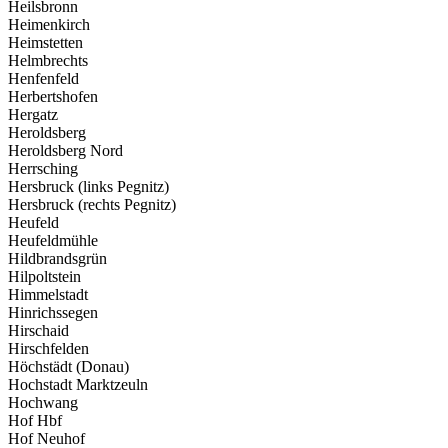
Heilsbronn
Heimenkirch
Heimstetten
Helmbrechts
Henfenfeld
Herbertshofen
Hergatz
Heroldsberg
Heroldsberg Nord
Herrsching
Hersbruck (links Pegnitz)
Hersbruck (rechts Pegnitz)
Heufeld
Heufeldmühle
Hildbrandsgrün
Hilpoltstein
Himmelstadt
Hinrichssegen
Hirschaid
Hirschfelden
Höchstädt (Donau)
Hochstadt Marktzeuln
Hochwang
Hof Hbf
Hof Neuhof