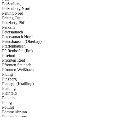
Peißenberg
Peißenberg Nord
Peiting Nord
Peiting Ost
Penzberg Pbf
Perkam
Petersaurach
Petersaurach Nord
Petershausen (Oberbay)
Pfaffenhausen
Pfaffenhofen (Ilm)
Pfreimd
Pfronten Ried
Pfronten Steinach
Pfronten Weißbach
Piding
Pinzberg
Planegg (Krailling)
Plattling
Pleinfeld
Poikam
Poing
Pölling
Pommelsbrunn
Poppenhausen