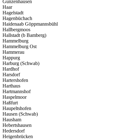
Gunzenhausen
Haar
Hagelstadt
Hagenbüchach
Haidenaab Göppmannsbühl
Hallbergmoos
Hallstadt (b Bamberg)
Hammelburg
Hammelburg Ost
Hammerau
Happurg
Harburg (Schwab)
Hardhof
Harsdorf
Hartershofen
Harthaus
Hartmannshof
Haspelmoor
Haßfurt
Haupeltshofen
Hausen (Schwab)
Hausham
Hebertshausen
Hedersdorf
Heigenbrücken