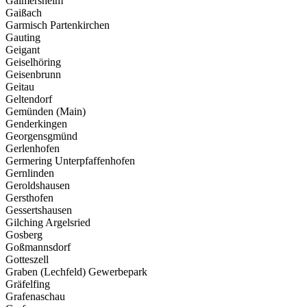
Gaimersheim
Gaißach
Garmisch Partenkirchen
Gauting
Geigant
Geiselhöring
Geisenbrunn
Geitau
Geltendorf
Gemünden (Main)
Genderkingen
Georgensgmünd
Gerlenhofen
Germering Unterpfaffenhofen
Gernlinden
Geroldshausen
Gersthofen
Gessertshausen
Gilching Argelsried
Gosberg
Goßmannsdorf
Gotteszell
Graben (Lechfeld) Gewerbepark
Gräfelfing
Grafenaschau