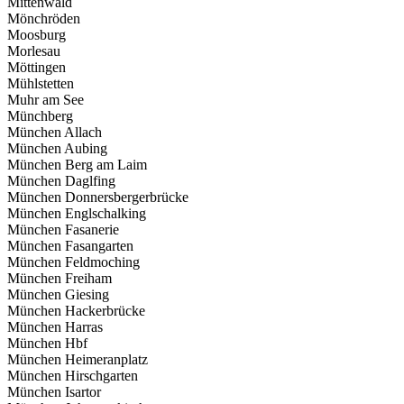
Mittenwald
Mönchröden
Moosburg
Morlesau
Möttingen
Mühlstetten
Muhr am See
Münchberg
München Allach
München Aubing
München Berg am Laim
München Daglfing
München Donnersbergerbrücke
München Englschalking
München Fasanerie
München Fasangarten
München Feldmoching
München Freiham
München Giesing
München Hackerbrücke
München Harras
München Hbf
München Heimeranplatz
München Hirschgarten
München Isartor