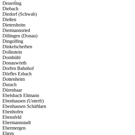
Deuerling
Diebach
Diedorf (Schwab)
Dießen
Dietersheim
Dietmannsried
Dillingen (Donau)
Dingolfing
Dinkelscherben
Dollnstein
Dombühl
Donauwörth
Dorfen Bahnhof
Dörfles Esbach
Dottenheim
Durach
Dürrnhaar
Ebelsbach Eltmann
Ebenhausen (Unterfr)
Ebenhausen Schäftlarn
Ebenhofen
Ebensfeld
Ebermannstadt
Ebermergen
Ebern