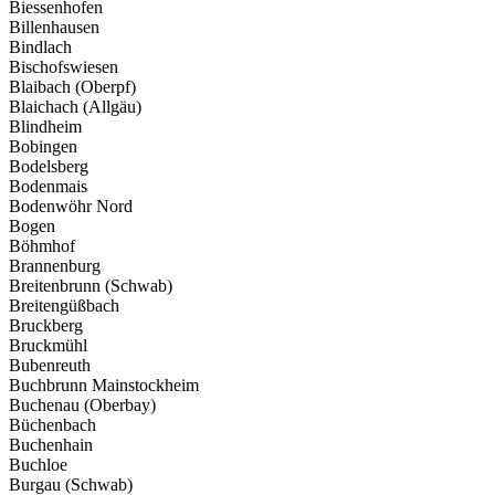
Biessenhofen
Billenhausen
Bindlach
Bischofswiesen
Blaibach (Oberpf)
Blaichach (Allgäu)
Blindheim
Bobingen
Bodelsberg
Bodenmais
Bodenwöhr Nord
Bogen
Böhmhof
Brannenburg
Breitenbrunn (Schwab)
Breitengüßbach
Bruckberg
Bruckmühl
Bubenreuth
Buchbrunn Mainstockheim
Buchenau (Oberbay)
Büchenbach
Buchenhain
Buchloe
Burgau (Schwab)