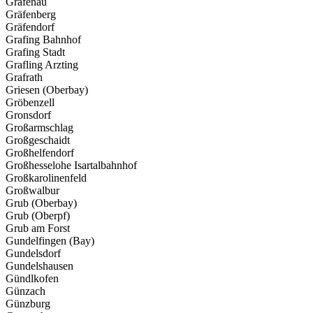
Grafenau
Gräfenberg
Gräfendorf
Grafing Bahnhof
Grafing Stadt
Grafling Arzting
Grafrath
Griesen (Oberbay)
Gröbenzell
Gronsdorf
Großarmschlag
Großgeschaidt
Großhelfendorf
Großhesselohe Isartalbahnhof
Großkarolinenfeld
Großwalbur
Grub (Oberbay)
Grub (Oberpf)
Grub am Forst
Gundelfingen (Bay)
Gundelsdorf
Gundelshausen
Gündlkofen
Günzach
Günzburg