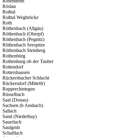
Rosenheim
Röslau
Roßtal
Roßtal Wegbrücke
Roth
Röthenbach (Allgäu)
Röthenbach (Oberpf)
Röthenbach (Pegnitz)
Röthenbach Seespitze
Röthenbach Steinberg
Rothenbürg
Rothenburg ob der Tauber
Rottendorf
Rottershausen
Rückersbacher Schlucht
Rückersdorf (Mittelfr)
Rupprechtstegen
Rüsselbach
Saal (Donau)
Sachsen (b Ansbach)
Sallach
Sand (Niederbay)
Sauerlach
Saulgrub
Schaftlach