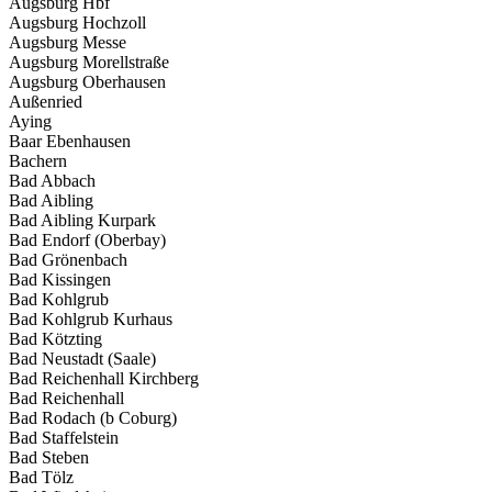
Augsburg Hbf
Augsburg Hochzoll
Augsburg Messe
Augsburg Morellstraße
Augsburg Oberhausen
Außenried
Aying
Baar Ebenhausen
Bachern
Bad Abbach
Bad Aibling
Bad Aibling Kurpark
Bad Endorf (Oberbay)
Bad Grönenbach
Bad Kissingen
Bad Kohlgrub
Bad Kohlgrub Kurhaus
Bad Kötzting
Bad Neustadt (Saale)
Bad Reichenhall Kirchberg
Bad Reichenhall
Bad Rodach (b Coburg)
Bad Staffelstein
Bad Steben
Bad Tölz