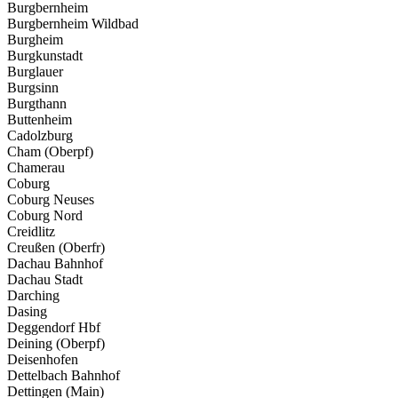
Burgbernheim
Burgbernheim Wildbad
Burgheim
Burgkunstadt
Burglauer
Burgsinn
Burgthann
Buttenheim
Cadolzburg
Cham (Oberpf)
Chamerau
Coburg
Coburg Neuses
Coburg Nord
Creidlitz
Creußen (Oberfr)
Dachau Bahnhof
Dachau Stadt
Darching
Dasing
Deggendorf Hbf
Deining (Oberpf)
Deisenhofen
Dettelbach Bahnhof
Dettingen (Main)