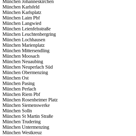
München Johanneskirchen
München Karlsfeld
München Karlsplatz
München Laim Pbf
München Langwied
München Leienfelsstraße
München Leuchtenbergring
München Lochhausen
München Marienplatz
München Mittersendling
München Moosach
München Neuaubing
München Neuperlach Süd
München Obermenzing
München Ost
München Pasing
München Perlach
München Riem Pbf
München Rosenheimer Platz
München Siemenswerke
München Solln
München St Martin Straße
München Trudering
München Untermenzing
München Westkreuz