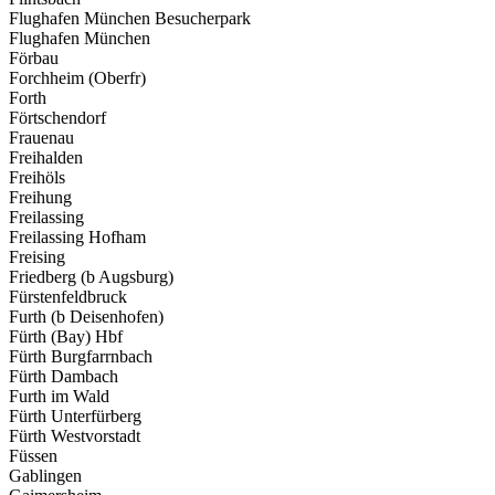
Flughafen München Besucherpark
Flughafen München
Förbau
Forchheim (Oberfr)
Forth
Förtschendorf
Frauenau
Freihalden
Freihöls
Freihung
Freilassing
Freilassing Hofham
Freising
Friedberg (b Augsburg)
Fürstenfeldbruck
Furth (b Deisenhofen)
Fürth (Bay) Hbf
Fürth Burgfarrnbach
Fürth Dambach
Furth im Wald
Fürth Unterfürberg
Fürth Westvorstadt
Füssen
Gablingen