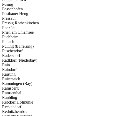
Pösing
Possenhofen
Postbauer Heng
Pressath
Pressig Rothenkirchen
Pretzfeld
Prien am Chiemsee
Puchheim
Pullach
Pulling (b Freising)
Puschendorf
Radersdorf
Radldorf (Niederbay)
Rain
Raindorf
Raisting
Raitersaich
Rammingen (Bay)
Ramsberg
Ramsenthal
Raubling
Rebdorf Hofmühle
Reckendorf
Rednitzhembach