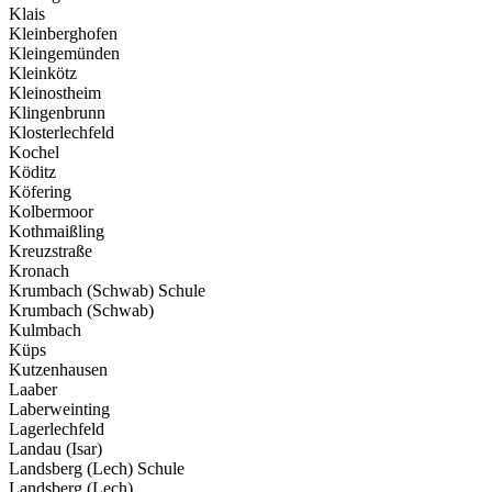
Klais
Kleinberghofen
Kleingemünden
Kleinkötz
Kleinostheim
Klingenbrunn
Klosterlechfeld
Kochel
Köditz
Köfering
Kolbermoor
Kothmaißling
Kreuzstraße
Kronach
Krumbach (Schwab) Schule
Krumbach (Schwab)
Kulmbach
Küps
Kutzenhausen
Laaber
Laberweinting
Lagerlechfeld
Landau (Isar)
Landsberg (Lech) Schule
Landsberg (Lech)