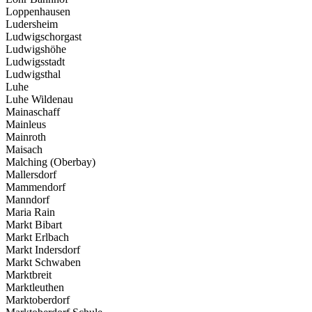
Loppenhausen
Ludersheim
Ludwigschorgast
Ludwigshöhe
Ludwigsstadt
Ludwigsthal
Luhe
Luhe Wildenau
Mainaschaff
Mainleus
Mainroth
Maisach
Malching (Oberbay)
Mallersdorf
Mammendorf
Manndorf
Maria Rain
Markt Bibart
Markt Erlbach
Markt Indersdorf
Markt Schwaben
Marktbreit
Marktleuthen
Marktoberdorf