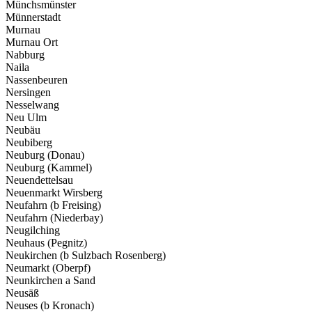
Münchsmünster
Münnerstadt
Murnau
Murnau Ort
Nabburg
Naila
Nassenbeuren
Nersingen
Nesselwang
Neu Ulm
Neubäu
Neubiberg
Neuburg (Donau)
Neuburg (Kammel)
Neuendettelsau
Neuenmarkt Wirsberg
Neufahrn (b Freising)
Neufahrn (Niederbay)
Neugilching
Neuhaus (Pegnitz)
Neukirchen (b Sulzbach Rosenberg)
Neumarkt (Oberpf)
Neunkirchen a Sand
Neusäß
Neuses (b Kronach)