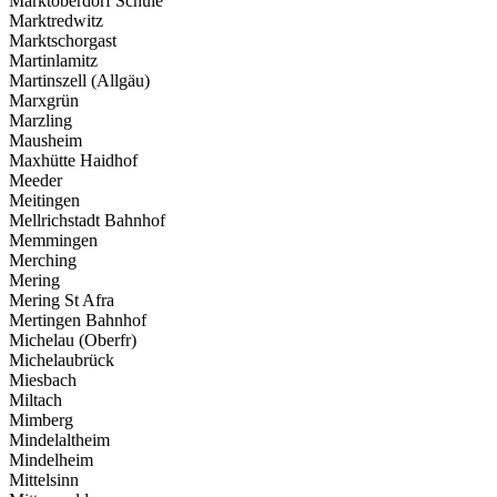
Marktoberdorf Schule
Marktredwitz
Marktschorgast
Martinlamitz
Martinszell (Allgäu)
Marxgrün
Marzling
Mausheim
Maxhütte Haidhof
Meeder
Meitingen
Mellrichstadt Bahnhof
Memmingen
Merching
Mering
Mering St Afra
Mertingen Bahnhof
Michelau (Oberfr)
Michelaubrück
Miesbach
Miltach
Mimberg
Mindelaltheim
Mindelheim
Mittelsinn