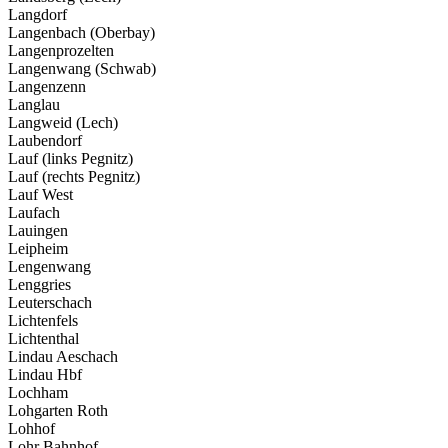
Langdorf
Langenbach (Oberbay)
Langenprozelten
Langenwang (Schwab)
Langenzenn
Langlau
Langweid (Lech)
Laubendorf
Lauf (links Pegnitz)
Lauf (rechts Pegnitz)
Lauf West
Laufach
Lauingen
Leipheim
Lengenwang
Lenggries
Leuterschach
Lichtenfels
Lichtenthal
Lindau Aeschach
Lindau Hbf
Lochham
Lohgarten Roth
Lohhof
Lohr Bahnhof