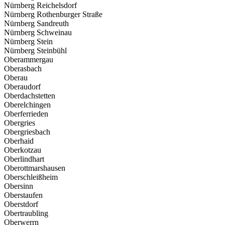
Nürnberg Reichelsdorf
Nürnberg Rothenburger Straße
Nürnberg Sandreuth
Nürnberg Schweinau
Nürnberg Stein
Nürnberg Steinbühl
Oberammergau
Oberasbach
Oberau
Oberaudorf
Oberdachstetten
Oberelchingen
Oberferrieden
Obergries
Obergriesbach
Oberhaid
Oberkotzau
Oberlindhart
Oberottmarshausen
Oberschleißheim
Obersinn
Oberstaufen
Oberstdorf
Obertraubling
Oberwerrn