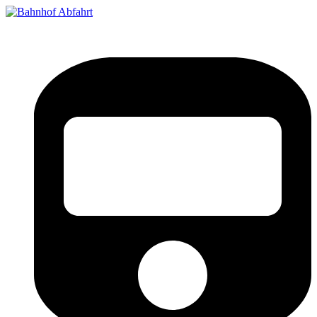
Bahnhof Live Abfahrt
Fahrpläne für deutsche Bahnhöfe