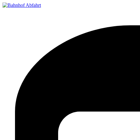
Bahnhof Live Abfahrt
Fahrpläne für deutsche Bahnhöfe