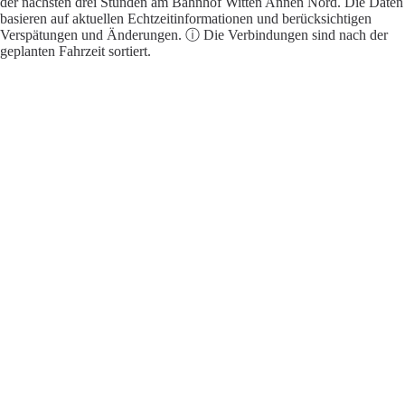
der nächsten drei Stunden am Bahnhof Witten Annen Nord. Die Daten
basieren auf aktuellen Echtzeitinformationen und berücksichtigen
Verspätungen und Änderungen. ⓘ Die Verbindungen sind nach der
geplanten Fahrzeit sortiert.