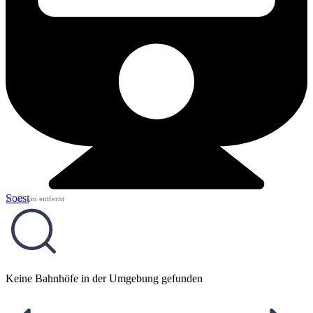
Soest
10,32 km entfernt
Keine Bahnhöfe in der Umgebung gefunden