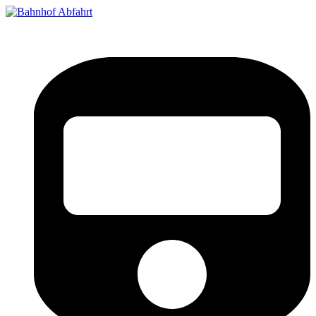
Bahnhof Live Abfahrt
Fahrpläne für deutsche Bahnhöfe