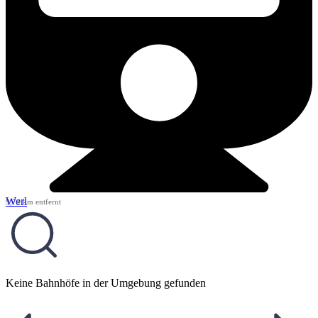
Werl
9,74 km entfernt
Keine Bahnhöfe in der Umgebung gefunden