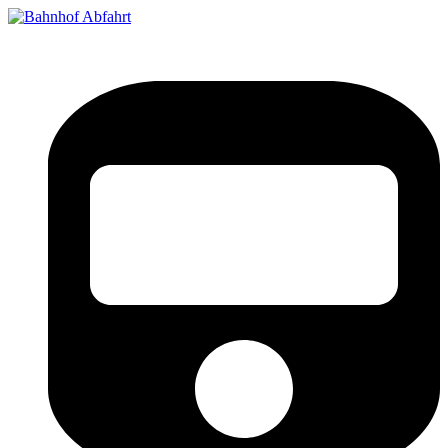
Bahnhof Live Abfahrt
Fahrpläne für deutsche Bahnhöfe