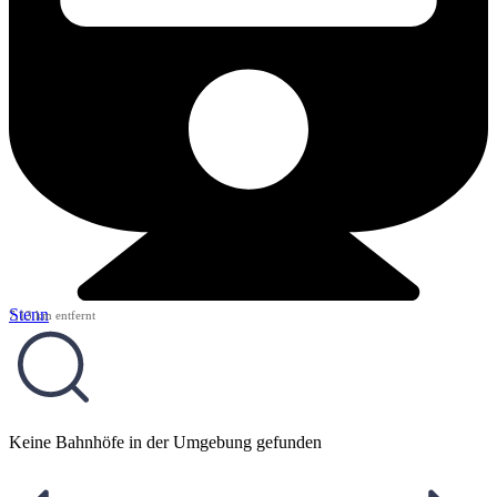
Stenn
7,13 km entfernt
Keine Bahnhöfe in der Umgebung gefunden