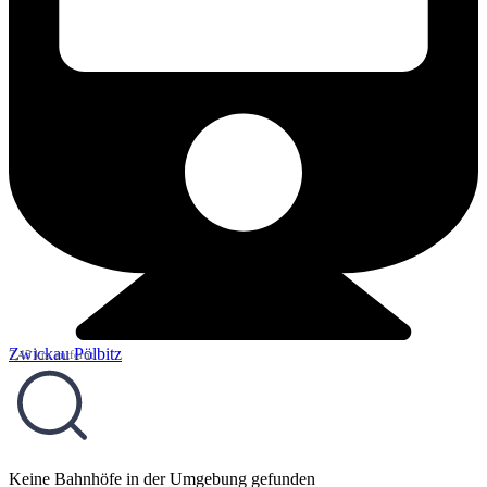
Zwickau Pölbitz
7,45 km entfernt
Keine Bahnhöfe in der Umgebung gefunden