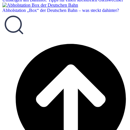
Abholstation „Box“ der Deutschen Bahn – was steckt dahinter?