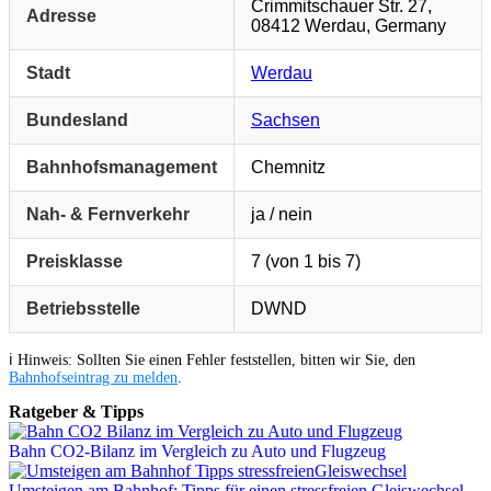
Crimmitschauer Str. 27,
Adresse
08412 Werdau, Germany
Stadt
Werdau
Bundesland
Sachsen
Bahnhofsmanagement
Chemnitz
Nah- & Fernverkehr
ja / nein
Preisklasse
7 (von 1 bis 7)
Betriebsstelle
DWND
ℹ️ Hinweis: Sollten Sie einen Fehler feststellen, bitten wir Sie, den
Bahnhofseintrag zu melden
.
Ratgeber & Tipps
Bahn CO2-Bilanz im Vergleich zu Auto und Flugzeug
Umsteigen am Bahnhof: Tipps für einen stressfreien Gleiswechsel