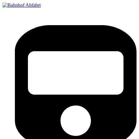
Bahnhof Live Abfahrt
Fahrpläne für deutsche Bahnhöfe